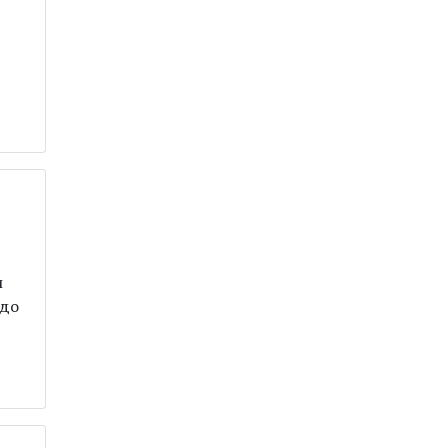
и
 до