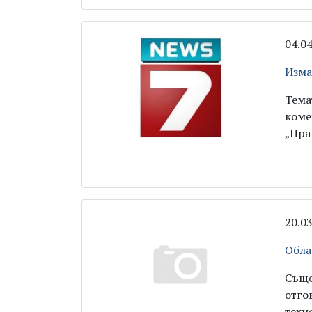
04.0
Изма
Тема
коме
„Пра
20.0
Обла
Съще
отго
техн