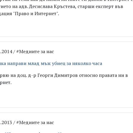
тието на адв. Десислава Кръстева, старши експерт във
ация "Право и Интернет".
1.2014 / #Медиите за нас
ка направи млад мъж убиец за няколко часа
рвю на доц. д-р Георги Димитров относно правата ни в
рнет.
1.2013 / #Медиите за нас