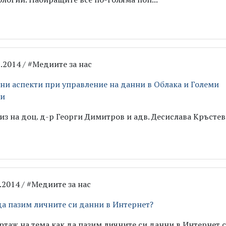
3.2014 / #Медиите за нас
ни аспекти при управление на данни в Облака и Големи
ни
из на доц. д-р Георги Димитров и адв. Десислава Кръстев
2.2014 / #Медиите за нас
да пазим личните си данни в Интернет?
ртаж на тема как да пазим личните си данни в Интернет с