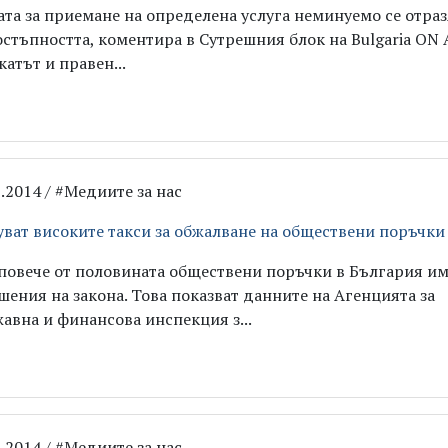
ата за приемане на определена услуга неминуемо се отра
остъпността, коментира в Сутрешния блок на Bulgaria ON 
катът и правен...
9.2014 / #Медиите за нас
уват високите такси за обжалване на обществени поръчки
повече от половината обществени поръчки в България и
шения на закона. Това показват данните на Агенцията за
авна и финансова инспекция з...
5.2014 / #Медиите за нас