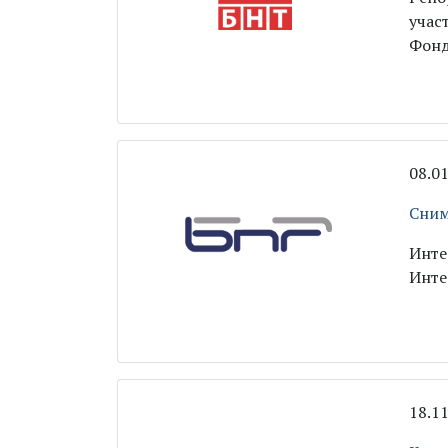
учас
Фонд
08.0
Сним
Инте
Инте
18.1