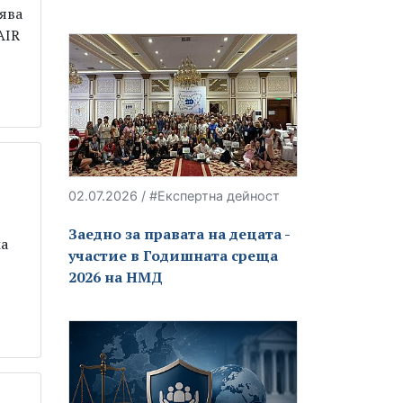
зява
AIR
02.07.2026 / #Експертна дейност
Заедно за правата на децата -
ма
участие в Годишната среща
2026 на НМД