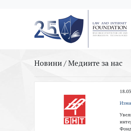
messages.Skip to main content
Новини / Медиите за нас
18.0
Изма
Увел
инте
Фонд