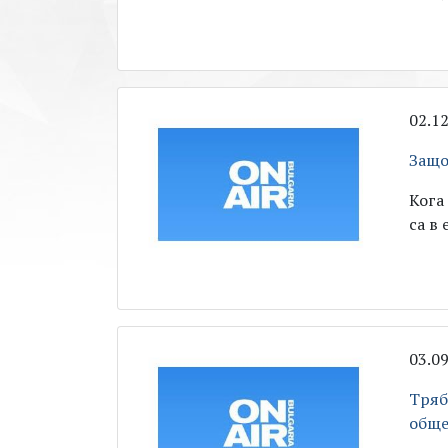
02.1
Защо
Кога
са в
03.0
Тряб
обще