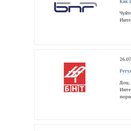
Как 
Чуйт
Инте
26.0
Регу
Доц.
Инте
порн