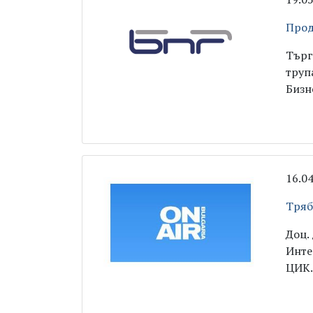
Прод
Търг
труп
Бизн
16.0
Тряб
Доц.
Инте
ЦИК.