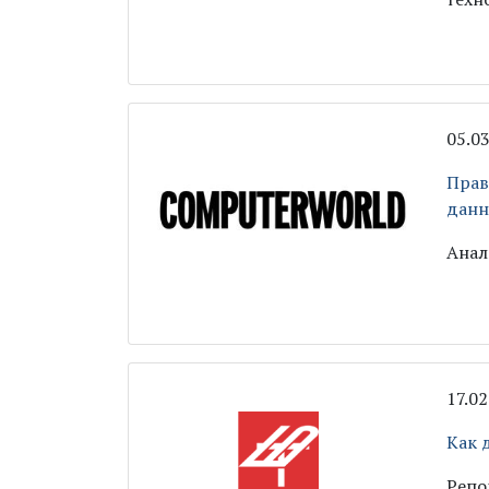
05.0
Прав
дан
Анал
17.0
Как 
Репо