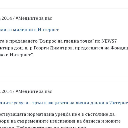
4.2014 / #Медиите за нас
ми за милиони в Интернет
та в предаването "Въпрос на гледна точка" по NEWS7
нтира доц. д-р Георги Димитров, председател на Фонда
во и Интернет”.
3.2014 / #Медиите за нас
чните услуги - трън в защитата на лични данни в Интерне
ствуващата нормативна уредба не е в състояние да
вори на съвременните изисквания на бизнеса и новите
ологии. Набиращите все по-голяма поп...