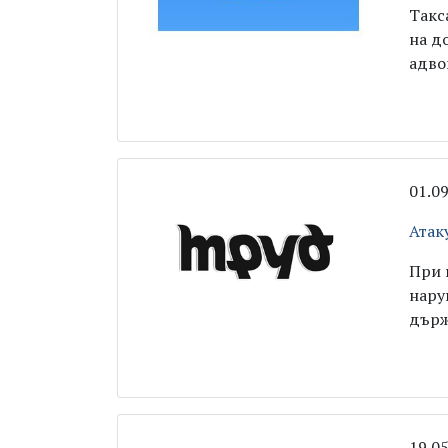
Такс
на д
адво
01.0
Атак
При 
нару
държ
19.0