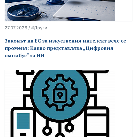
27.07.2026 / #Други
Законът на ЕС за изкуствения интелект вече се
променя: Какво представлява „Цифровия
омнибус“ за ИИ