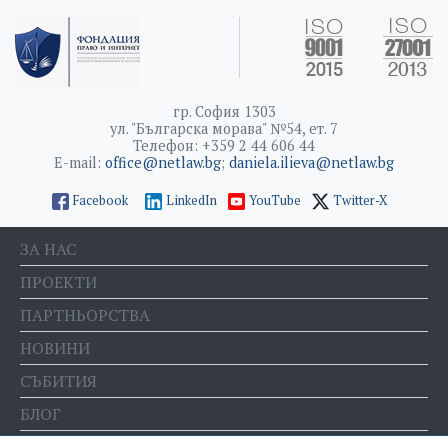
гр. София 1303
ул. "Българска морава" №54, ет. 7
Телефон: +359 2 44 606 44
E-mail:
office@netlaw.bg
;
daniela.ilieva@netlaw.bg
Facebook
LinkedIn
YouTube
Twitter-X
ЗА НАС
ПРОЕКТИ
ПАРТНЬОРСТВА
НОВИНИ
СЪБИТИЯ
БЛОГ
Е-МАГАЗИН