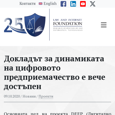
messages.Skip to main content
Контакти
English
Докладът за динамиката
на цифровото
предприемачество е вече
достъпен
09.10.2020
/ Новини /
Проекти
Основната цел на проекта DEEP (Дигитално