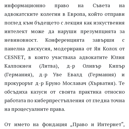
информационно право на Съвета на
адвокатските колегии в Европа, който отправи
поглед към бъдещето с лекция как изкуствения
интелект може да наруши презумпцията за
невиновност. Конференцията завърши с
панелна дискусия, модерирана от Ян Колох от
CESNET, в която участваха адвокатите Юлия
Калпокиен (Литва), д-р Оливър Кипър
(Германия), д-р Уве Евалд (Германия) и
прокурорът д-р Бруно Мославач (Хърватия). Те
обсъдиха казуси от своята практика относно
работата по киберпрестъпления от гледна точна
на процесуалните права.
От името на фондация „Право и Интернет“,