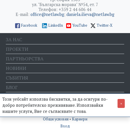
ул. "Българска морава" №54, ет. 7
Телефон: +359 2 44 606 44
E-mail:
office@netlaw.bg
;
daniela.ilieva@netlaw.bg
Facebook
LinkedIn
YouTube
Twitter-X
ЗА НАС
ПРОЕКТИ
ПАРТНЬОРСТВА
НОВИНИ
СЪБИТИЯ
БЛОГ
Е-МАГАЗИН
Този уебсайт използва бисквитки, за да осигури по-
×
добро потребителско преживяване. Използвайки
нашите услуги, Вие се съгласявате с това.
© Фондация "Право и интернет" •
Политика за поверителност
•
Общи условия
•
Кариери
Вход