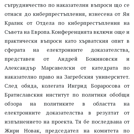
сътрудничество по наказателни въпроси що се
отнася до киберпрестъпления, изнесена от Ян
Кралик от Отдела по киберпрестъпления на
Съвета на Европа. Конференцията включи още и
практически въпроси като хърватския опит в
сферата на електронните доказателства,
представен от Андрей Божиновски и
Александър Марсавелски от катедрата по
наказателно право на Загребския университет.
След обяда, колегата Ингрид Бораросова от
Братиславския институт по политики обобщи
обзора на политиките в областта на
електронните доказателства в резултат от
изпълнението на проекта. Тя бе последвана от
Жири Новак, председател на комитета по