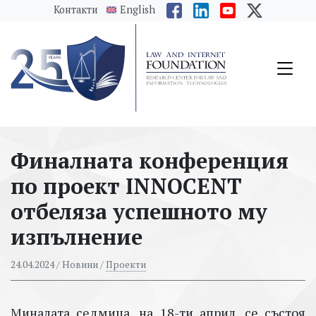
messages.Skip to main content
Контакти
English
Финалната конференция
по проект INNOCENT
отбеляза успешното му
изпълнение
24.04.2024
/ Новини /
Проекти
Миналата седмица, на 18-ти април, се състоя