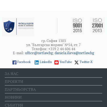
гр. София 1303
ул. "Българска морава" №54, ет. 7
Телефон: +359 2 44 606 44
E-mail:
office@netlaw.bg
;
daniela.ilieva@netlaw.bg
Facebook
LinkedIn
YouTube
Twitter-X
ЗА НАС
ПРОЕКТИ
ПАРТНЬОРСТВА
НОВИНИ
СЪБИТИЯ