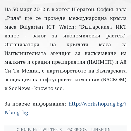
На 30 март 2012 г. в хотел Шератон, София, зала
„Рила” ще се проведе международна кръгла
маса Bulgarian ICT Watch: "Българският ИКТ
износ - залог за икономически растеж".
Организатори на кръглата маса са
Изпълнителната агенция за насърчаване на
малките и средни предприятия (ИАНМСП) и Ай
Си Ти Медиа, с партньорството на Българската
асоциация на софтуерните компании (БАСКОМ)
и SeeNews - know to see.
За повече информация:
http://workshop.idg.bg/?
&lang=bg
СПОДЕЛИ:
TWITTER-X
FACEBOOK
LINKEDIN