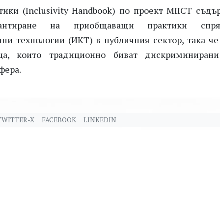
ки (Inclusivity Handbook) по проект MIICT съдъ
антиране на приобщаващи практики спр
и технологии (ИКТ) в публичния сектор, така че
ица, които традиционно биват дискриминиран
фера.
TWITTER-X
FACEBOOK
LINKEDIN