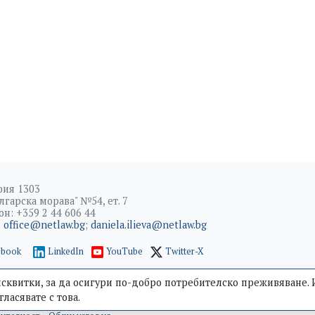
фия 1303
ългарска морава" №54, ет. 7
н: +359 2 44 606 44
:
office@netlaw.bg
;
daniela.ilieva@netlaw.bg
ebook
LinkedIn
YouTube
Twitter-X
исквитки, за да осигури по-добро потребителско преживяване.
ВИНИ
СЪБИТИЯ
БЛОГ
Е-МАГАЗИН
гласявате с това.