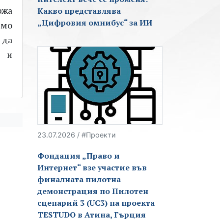
ржа
Какво представлява
„Цифровия омнибус“ за ИИ
ямо
 да
и и
23.07.2026 / #Проекти
Фондация „Право и
Интернет“ взе участие във
финалната пилотна
демонстрация по Пилотен
сценарий 3 (UC3) на проекта
TESTUDO в Атина, Гърция