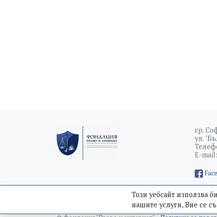
гр. Со
ул. "Б
Телефо
E-mail
Fac
Този уебсайт използва б
ЗА НАС
ПРОЕКТИ
ПАРТНЬОРСТВА
НО
нашите услуги, Вие се съ