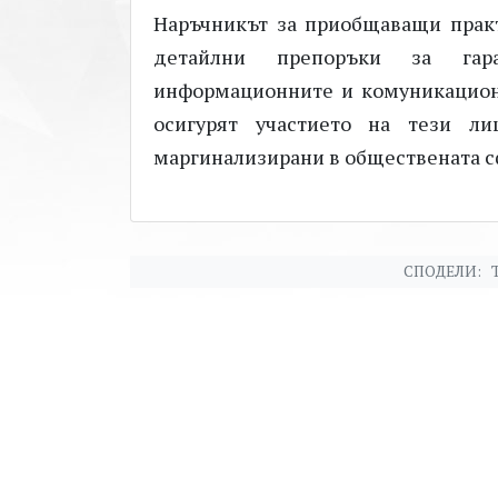
Наръчникът за приобщаващи практи
детайлни препоръки за гар
информационните и комуникационн
осигурят участието на тези л
маргинализирани в обществената с
СПОДЕЛИ: