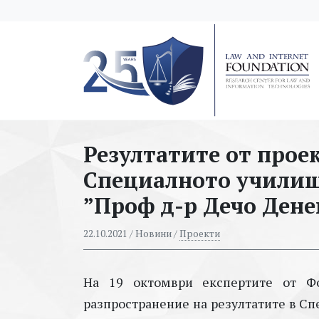
messages.Skip to main content
Резултатите от прое
Специалното училище
”Проф д-р Дечо Дене
22.10.2021
/ Новини /
Проекти
На 19 октомври експертите от Ф
разпространение на резултатите в Сп