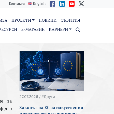
Контакти
English
ИЗА
ПРОЕКТИ
НОВИНИ
СЪБИТИЯ
РЕСУРСИ
E-МАГАЗИН
КАРИЕРИ
27.07.2026 / #Други
ие за
Законът на ЕС за изкуствения
ф д-р
интелект вече се променя: