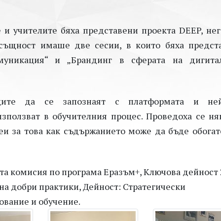
е и учителите бяха представени проекта DEEP, нег
Всъщност имаше две сесии, в които бяха предст
муникация“ и „Брандинг в сферата на дигита
ците да се запознаят с платформата и не
използват в обучителния процес. Проведоха се ня
и за това как съдържанието може да бъде обогат
та комисия по програма Еразъм+, Ключова дейност 
на добри практики, Дейност: Стратегически
ование и обучение.