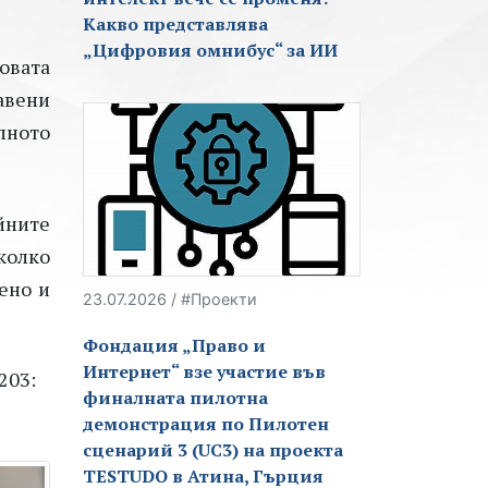
Какво представлява
„Цифровия омнибус“ за ИИ
овата
авени
лното
йните
колко
ено и
23.07.2026 / #Проекти
Фондация „Право и
Интернет“ взе участие във
203:
финалната пилотна
демонстрация по Пилотен
сценарий 3 (UC3) на проекта
TESTUDO в Атина, Гърция