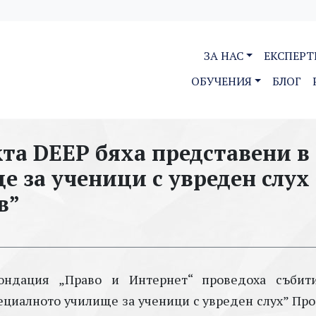
ЗА НАС
ЕКСПЕРТ
ОБУЧЕНИЯ
БЛОГ
кта DEEP бяха представени в
 за ученици с увреден слух
в”
ондация „Право и Интернет“ проведоха събит
ециалното училище за ученици с увреден слух” Про