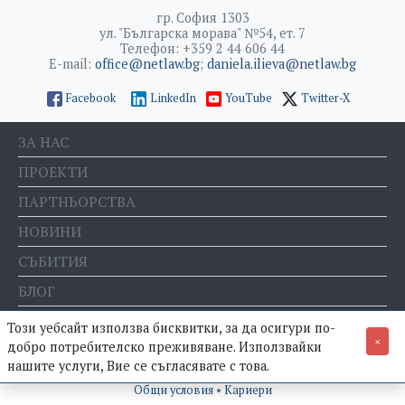
гр. София 1303
ул. "Българска морава" №54, ет. 7
Телефон: +359 2 44 606 44
E-mail:
office@netlaw.bg
;
daniela.ilieva@netlaw.bg
Facebook
LinkedIn
YouTube
Twitter-X
ЗА НАС
ПРОЕКТИ
ПАРТНЬОРСТВА
НОВИНИ
СЪБИТИЯ
БЛОГ
Е-МАГАЗИН
Този уебсайт използва бисквитки, за да осигури по-
×
добро потребителско преживяване. Използвайки
нашите услуги, Вие се съгласявате с това.
© Фондация "Право и интернет" •
Политика за поверителност
•
Общи условия
•
Кариери