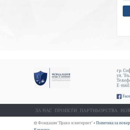
гр. Со
ул. "Б
Телефо
E-mail
Fac
ЗА НАС
ПРОЕКТИ
ПАРТНЬОРСТВА
НО
© Фондация "Право и интернет" •
Политика за пове
Кариери