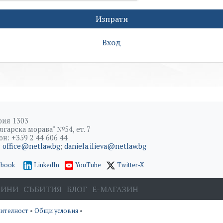
Вход
фия 1303
ългарска морава" №54, ет. 7
н: +359 2 44 606 44
:
office@netlaw.bg
;
daniela.ilieva@netlaw.bg
ebook
LinkedIn
YouTube
Twitter-X
ВИНИ
СЪБИТИЯ
БЛОГ
Е-МАГАЗИН
рителност
•
Общи условия
•