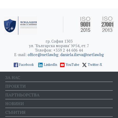
гр. София 1303
ул. "Българска морава" №54, ет. 7
Телефон: +359 2 44 606 44
E-mail:
office@netlaw.bg
;
daniela.ilieva@netlaw.bg
Facebook
LinkedIn
YouTube
Twitter-X
ЗА НАС
ПРОЕКТИ
ПАРТНЬОРСТВА
НОВИНИ
СЪБИТИЯ