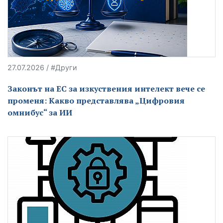
27.07.2026 / #Други
Законът на ЕС за изкуствения интелект вече се
променя: Какво представлява „Цифровия
омнибус“ за ИИ