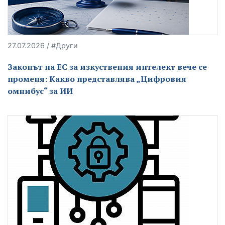
27.07.2026 / #Други
Законът на ЕС за изкуствения интелект вече се
променя: Какво представлява „Цифровия
омнибус“ за ИИ