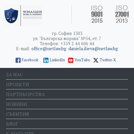
гр. София 1303
ул. "Българска морава" №54, ет. 7
Телефон: +359 2 44 606 44
E-mail:
office@netlaw.bg
;
daniela.ilieva@netlaw.bg
Facebook
LinkedIn
YouTube
Twitter-X
ЗА НАС
ПРОЕКТИ
ПАРТНЬОРСТВА
НОВИНИ
СЪБИТИЯ
БЛОГ
Е-МАГАЗИН