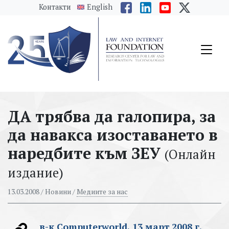
messages.Skip to main content
Контакти
English
ДА трябва да галопира, за
да навакса изоставането в
наредбите към ЗЕУ
(Онлайн
издание)
13.03.2008
/ Новини /
Медиите за нас
в-к Computerworld, 13 март 2008 г.