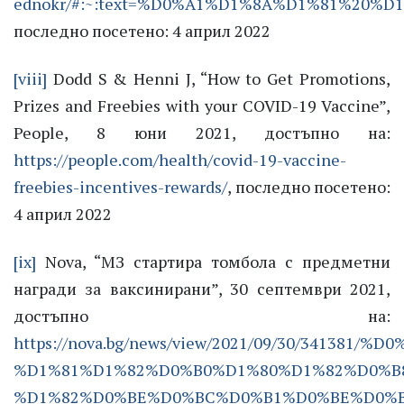
ednokr/#:~:text=%D0%A1%D1%8A%D1%81%
последно посетено: 4 април 2022
[viii]
Dodd S & Henni J, “How to Get Promotions,
Prizes and Freebies with your COVID-19 Vaccine”,
People, 8 юни 2021, достъпно на:
https://people.com/health/covid-19-vaccine-
freebies-incentives-rewards/
, последно посетено:
4 април 2022
[ix]
Nova, “МЗ стартира томбола с предметни
награди за ваксинирани”, 30 септември 2021,
достъпно на:
https://nova.bg/news/view/2021/09/30/341381/%
%D1%81%D1%82%D0%B0%D1%80%D1%82%D0%B
%D1%82%D0%BE%D0%BC%D0%B1%D0%BE%D0%B