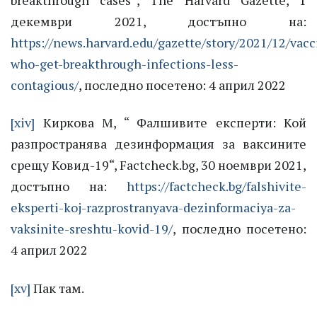
декември 2021, достъпно на:
https://news.harvard.edu/gazette/story/2021/12/vacc
who-get-breakthrough-infections-less-
contagious/
, последно посетено: 4 април 2022
[xiv]
Киркова М, “ Фалшивите експерти: Кой
разпространява дезинформация за ваксините
срещу Ковид-19“, Factcheck.bg, 30 ноември 2021,
достъпно на:
https://factcheck.bg/falshivite-
eksperti-koj-razprostranyava-dezinformaciya-za-
vaksinite-sreshtu-kovid-19/
, последно посетено:
4 април 2022
[xv]
Пак там.