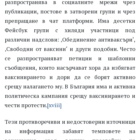
разпространява в социалните мрежи чрез
публикации, постове в затворени групи и чрез
препращане в чат платформи. Има десетки
Фейсбук групи с хиляди участници под
различни надслови: ‚Обединение антиваксъри‘,
‚Свободни от ваксини‘ и други подобни. Често
се разпространяват петиции и шаблонни
съобщения, които насърчават хора да избягват
ваксинирането и дори да се борят активно
срещу налагането му. В България има и активна
политическа кампания срещу ваксинирането и
чести протести.
[xviii]
Тези противоречиви и недостоверни източници
на информация забавят темповете на