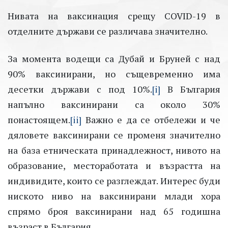
Нивата на ваксинация срещу COVID-19 в
отделните държави се различава значително.
За момента водещи са Дубай и Бруней с над
90% ваксинирани, но същевременно има
десетки държави с под 10%.
[i]
В България
напълно ваксинирани са около 30%
понастоящем.
[ii]
Важно е да се отбележи и че
дяловете ваксинирани се променя значително
на база етническата принадлежност, нивото на
образование, местоработата и възрастта на
индивидите, които се разглеждат. Интерес буди
ниското ниво на ваксинирани млади хора
спрямо броя ваксинирани над 65 годишна
възраст в България.