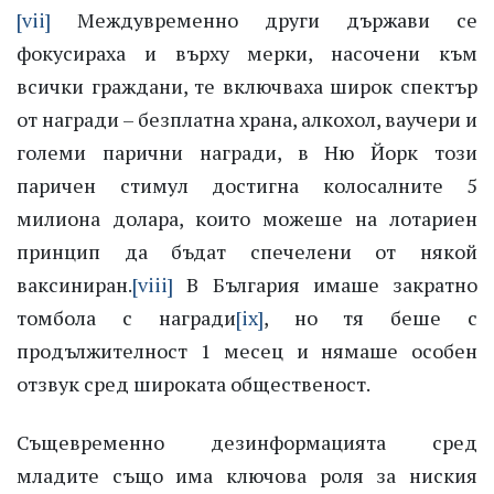
[vii]
Междувременно други държави се
фокусираха и върху мерки, насочени към
всички граждани, те включваха широк спектър
от награди – безплатна храна, алкохол, ваучери и
големи парични награди, в Ню Йорк този
паричен стимул достигна колосалните 5
милиона долара, които можеше на лотариен
принцип да бъдат спечелени от някой
ваксиниран.
[viii]
В България имаше закратно
томбола с награди
[ix]
, но тя беше с
продължителност 1 месец и нямаше особен
отзвук сред широката общественост.
Същевременно дезинформацията сред
младите също има ключова роля за ниския