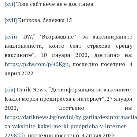
[xvi]
Този сайт вече не е достъпен
[xvii]
Киркова, бележка 15
[xviii]
DW,“ "Възраждане": за ваксинираните
националисти, които сеят страхове срещу
ваксините“, 10 януари 2022, достъпно на:
https://p.dw.com/p/45Kgn
, последно посетено: 4
април 2022
[xix]
Darik News, “Дезинформация за ваксините:
Какви мерки предприеха в интернет”, 27 януари
2022, достъпно на:
https://dariknews.bg/novini/bylgariia/dezinformaciia
za-vaksinite-kakvi-merki-predprieha-v-internet-
2298557
, последно посетено: 4 април 2022