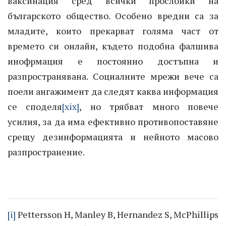
ваксинация сред всички прослойки на
българското общество. Особено вредни са за
младите, които прекарват голяма част от
времето си онлайн, където подобна фалшива
инофрмация е постоянно достъпна и
разпространявана. Социалните мрежи вече са
поели ангажимент да следят каква информация
се споделя
[xix]
, но трябват много повече
усилия, за да има ефективно противопоставяне
срещу дезинформацията и нейното масово
разпространение.
[i]
Pettersson H, Manley B, Hernandez S, McPhillips