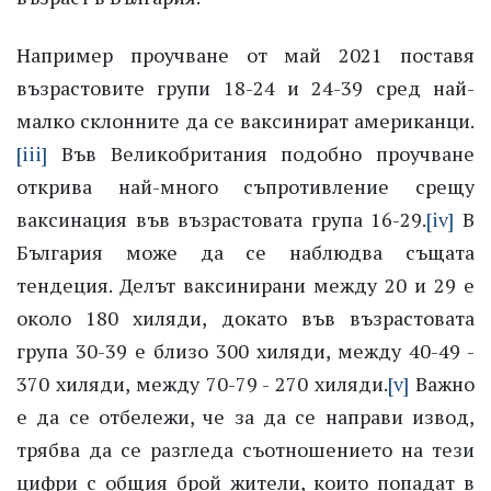
Например проучване от май 2021 поставя
възрастовите групи 18-24 и 24-39 сред най-
малко склонните да се ваксинират американци.
[iii]
Във Великобритания подобно проучване
открива най-много съпротивление срещу
ваксинация във възрастовата група 16-29.
[iv]
В
България може да се наблюдва същата
тендеция. Делът ваксинирани между 20 и 29 е
около 180 хиляди, докато във възрастовата
група 30-39 е близо 300 хиляди, между 40-49 -
370 хиляди, между 70-79 - 270 хиляди.
[v]
Важно
е да се отбележи, че за да се направи извод,
трябва да се разгледа съотношението на тези
цифри с общия брой жители, които попадат в