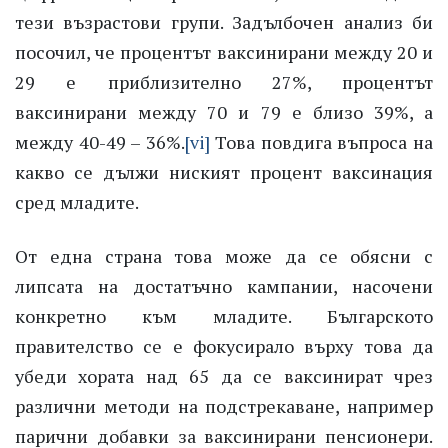
тези възрастови групи. Задълбочен анализ би
посочил, че процентът ваксинирани между 20 и
29 е приблизително 27%, процентът
ваксинирани между 70 и 79 е близо 39%, а
между 40-49 – 36%.
[vi]
Това повдига въпроса на
какво се дължи ниският процент ваксинация
сред младите.
От една страна това може да се обясни с
липсата на достатъчно кампании, насочени
конкретно към младите. Българското
правителство се е фокусирало върху това да
убеди хората над 65 да се ваксинират чрез
различни методи на подстрекаване, например
парични добавки за ваксинирани пенсионери.