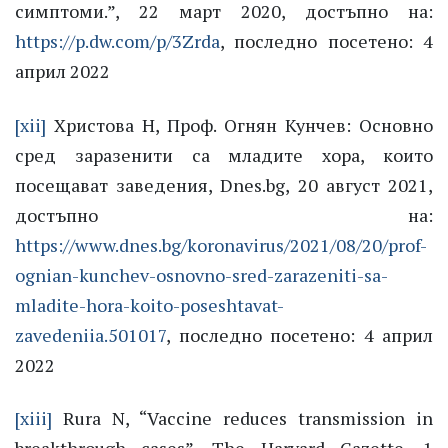
симптоми.”, 22 март 2020, достъпно на:
https://p.dw.com/p/3Zrda
, последно посетено: 4
април 2022
[xii]
Христова Н, Проф. Огнян Кунчев: Основно
сред заразенити са младите хора, които
посещават заведения, Dnes.bg, 20 август 2021,
достъпно на:
https://www.dnes.bg/koronavirus/2021/08/20/prof-
ognian-kunchev-osnovno-sred-zarazeniti-sa-
mladite-hora-koito-poseshtavat-
zavedeniia.501017
, последно посетено: 4 април
2022
[xiii]
Rura N, “Vaccine reduces transmission in
breakthrough cases”, The Harvard Gazette, 1