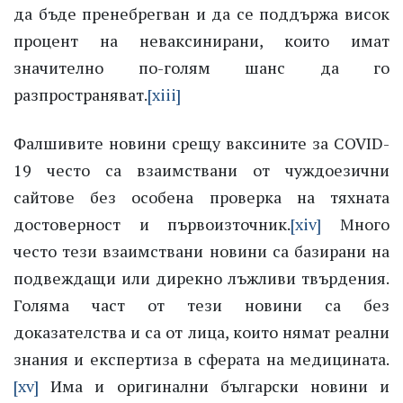
да бъде пренебрегван и да се поддържа висок
процент на неваксинирани, които имат
значително по-голям шанс да го
разпространяват.
[xiii]
Фалшивите новини срещу ваксините за COVID-
19 често са взаимствани от чуждоезични
сайтове без особена проверка на тяхната
достоверност и първоизточник.
[xiv]
Много
често тези взаимствани новини са базирани на
подвеждащи или дирекно лъжливи твърдения.
Голяма част от тези новини са без
доказателства и са от лица, които нямат реални
знания и експертиза в сферата на медицината.
[xv]
Има и оригинални български новини и