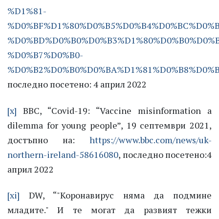
%D1%81-
%D0%BF%D1%80%D0%B5%D0%B4%D0%BC%D0%B
%D0%BD%D0%B0%D0%B3%D1%80%D0%B0%D0%B
%D0%B7%D0%B0-
%D0%B2%D0%B0%D0%BA%D1%81%D0%B8%D0%B
последно посетено: 4 април 2022
[x]
BBC, “Covid-19: “Vaccine misinformation a
dilemma for young people”, 19 септември 2021,
достъпно на:
https://www.bbc.com/news/uk-
northern-ireland-58616080
, последно посетено:4
април 2022
[xi]
DW, “"Коронавирус няма да подмине
младите." И те могат да развият тежки