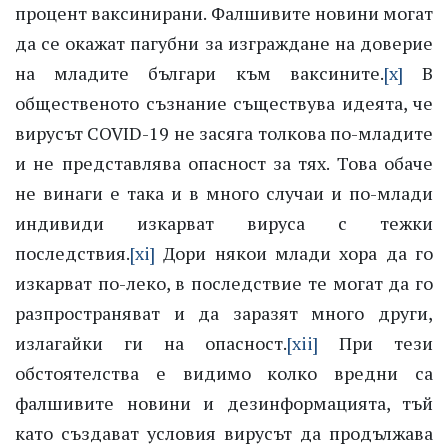
процент ваксинирани. Фалшивите новини могат
да се окажат пагубни за изграждане на доверие
на младите българи към ваксините.
[x]
В
общественото съзнание съществува идеята, че
вирусът COVID-19 не засяга толкова по-младите
и не представлява опасност за тях. Това обаче
не винаги е така и в много случаи и по-млади
индивиди изкарват вируса с тежки
последствия.
[xi]
Дори някои млади хора да го
изкарват по-леко, в последствие те могат да го
разпространяват и да заразят много други,
излагайки ги на опасност.
[xii]
При тези
обстоятелства е видимо колко вредни са
фалшивите новини и дезинформацията, тъй
като създават условия вирусът да продължава