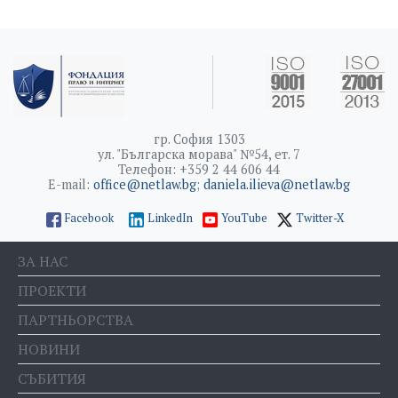
гр. София 1303
ул. "Българска морава" №54, ет. 7
Телефон: +359 2 44 606 44
E-mail:
office@netlaw.bg
;
daniela.ilieva@netlaw.bg
Facebook
LinkedIn
YouTube
Twitter-X
ЗА НАС
ПРОЕКТИ
ПАРТНЬОРСТВА
НОВИНИ
СЪБИТИЯ