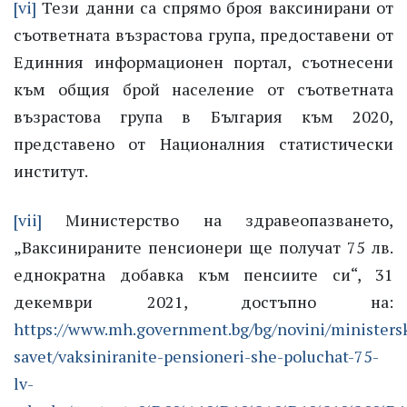
[vi]
Тези данни са спрямо броя ваксинирани от
съответната възрастова група, предоставени от
Единния информационен портал, съотнесени
към общия брой население от съответната
възрастова група в България към 2020,
представено от Националния статистически
институт.
[vii]
Министерство на здравеопазването,
„Ваксинираните пенсионери ще получат 75 лв.
еднократна добавка към пенсиите си“, 31
декември 2021, достъпно на:
https://www.mh.government.bg/bg/novini/ministers
savet/vaksiniranite-pensioneri-she-poluchat-75-
lv-