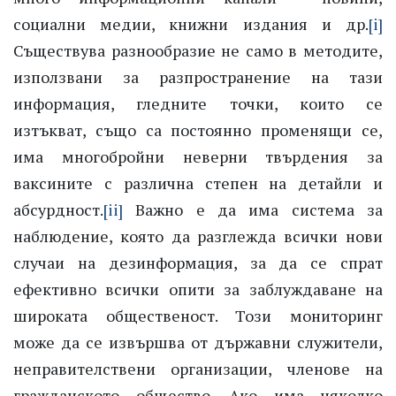
социални медии, книжни издания и др.
[i]
Съществува разнообразие не само в методите,
използвани за разпространение на тази
информация, гледните точки, които се
изтъкват, също са постоянно променящи се,
има многобройни неверни твърдения за
ваксините с различна степен на детайли и
абсурдност.
[ii]
Важно е да има система за
наблюдение, която да разглежда всички нови
случаи на дезинформация, за да се спрат
ефективно всички опити за заблуждаване на
широката общественост. Този мониторинг
може да се извършва от държавни служители,
неправителствени организации, членове на
гражданското общество. Ако има няколко