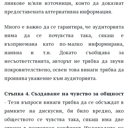
линкове и/или източници, които да доказват
предоставената алтернативна информация.
Много е важно да се гарантира, че аудиторията
няма да се почувства така, сякаш е
възприемана като по-малко информирана,
наивна и т.н. Докато съобщава за
несъответствията, авторът не трябва да звучи
покровителствено, освен това винаги трябва да
проявява уважение към аудиторията.
Стъпка 4. Създаване на чувство за общност
- Тези въпроси винаги трябва да се обсъждат в
рамките на дискусии, би било вредно, ако
обществото се чувства така, сякаш има две
страни в постоянен конфликт. Индивидите не