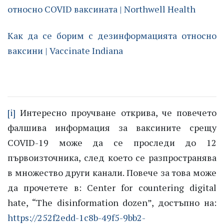
относно COVID ваксината | Northwell Health
Как да се борим с дезинформацията относно
ваксини | Vaccinate Indiana
[i]
Интересно проучване открива, че повечето
фалшива информация за ваксините срещу
COVID-19 може да се проследи до 12
първоизточника, след което се разпространява
в множество други канали. Повече за това може
да прочетете в: Center for countering digital
hate, “The disinformation dozen”, достъпно на:
https://252f2edd-1c8b-49f5-9bb2-