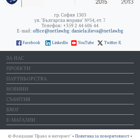
гр. София 1303
ул. "Българска морава" №54, ет. 7
Телефон: +359 2 44 606 44
E-mail:
office@netlaw.bg
;
daniela.ilieva@netlaw.bg
Facebook
LinkedIn
YouTube
Twitter-X
ЗА НАС
ПРОЕКТИ
ПАРТНЬОРСТВА
НОВИНИ
СЪБИТИЯ
БЛОГ
Е-МАГАЗИН
© Фондация "Право и интернет" •
Политика за поверителност
•