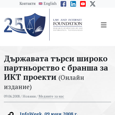
messages.Skip to main content
Контакти
English
Държавата търси широко
партньорство с бранша за
ИКТ проекти
(Онлайн
издание)
09.06.2008
/ Новини /
Медиите за нас
InfoWeek, 09 юни 2008 г.