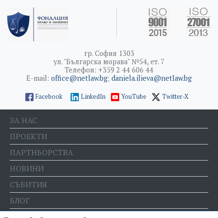
гр. София 1303
ул. "Българска морава" №54, ет. 7
Телефон: +359 2 44 606 44
E-mail:
office@netlaw.bg
;
daniela.ilieva@netlaw.bg
Facebook
LinkedIn
YouTube
Twitter-X
ЗА НАС
ПРОЕКТИ
ПАРТНЬОРСТВА
НОВИНИ
СЪБИТИЯ
БЛОГ
Е-МАГАЗИН