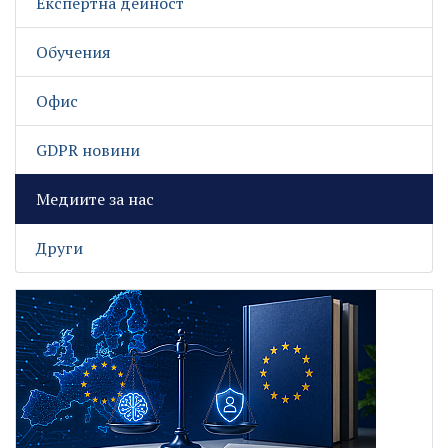
Експертна дейност
Обучения
Офис
GDPR новини
Медиите за нас
Други