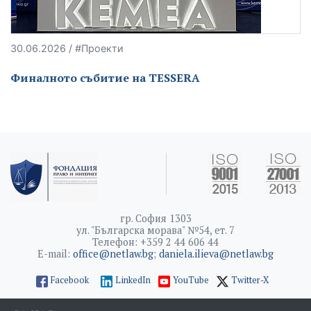
30.06.2026 / #Проекти
Финалното събитие на TESSERA
гр. София 1303
ул. "Българска морава" №54, ет. 7
Телефон: +359 2 44 606 44
E-mail:
office@netlaw.bg
;
daniela.ilieva@netlaw.bg
Facebook
LinkedIn
YouTube
Twitter-X