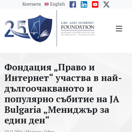
messages.Skip to main content
Контакти
English
Фондация „Право и
Интернет“ участва в най-
дългоочакваното и
популярно събитие на JA
Bulgaria „Мениджър за
един ден“
10.11.2016
/ Новини /
Офис