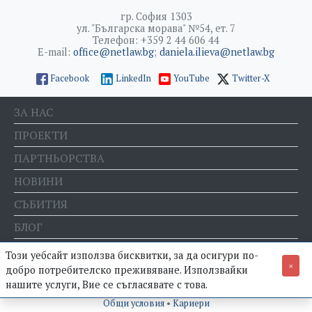
гр. София 1303
ул. "Българска морава" №54, ет. 7
Телефон: +359 2 44 606 44
E-mail:
office@netlaw.bg
;
daniela.ilieva@netlaw.bg
Facebook
LinkedIn
YouTube
Twitter-X
ЗА НАС
ПРОЕКТИ
ПАРТНЬОРСТВА
НОВИНИ
СЪБИТИЯ
БЛОГ
Е-МАГАЗИН
Този уебсайт използва бисквитки, за да осигури по-
×
добро потребителско преживяване. Използвайки
нашите услуги, Вие се съгласявате с това.
© Фондация "Право и интернет" •
Политика за поверителност
•
Общи условия
•
Кариери