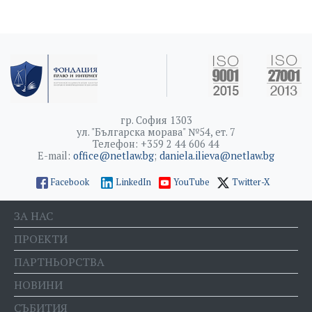
гр. София 1303
ул. "Българска морава" №54, ет. 7
Телефон: +359 2 44 606 44
E-mail:
office@netlaw.bg
;
daniela.ilieva@netlaw.bg
Facebook
LinkedIn
YouTube
Twitter-X
ЗА НАС
ПРОЕКТИ
ПАРТНЬОРСТВА
НОВИНИ
СЪБИТИЯ