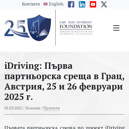
messages.Skip to main content
Контакти
English
​iDriving: Първа
партньорска среща в Грац,
Австрия, 25 и 26 февруари
2025 г.
05.03.2025
/ Новини /
Проекти
Първата партньорска среща по проект iDriving