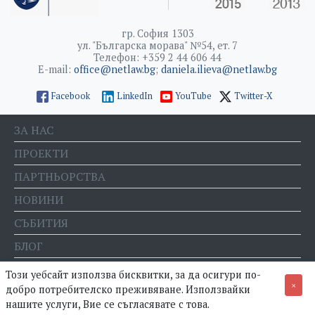
гр. София 1303
ул. "Българска морава" №54, ет. 7
Телефон: +359 2 44 606 44
E-mail:
office@netlaw.bg
;
daniela.ilieva@netlaw.bg
Facebook
LinkedIn
YouTube
Twitter-X
ЗА НАС
ПРОЕКТИ
ПАРТНЬОРСТВА
НОВИНИ
СЪБИТИЯ
БЛОГ
Е-МАГАЗИН
Този уебсайт използва бисквитки, за да осигури по-
×
добро потребителско преживяване. Използвайки
нашите услуги, Вие се съгласявате с това.
© Фондация "Право и интернет" •
Политика за поверителност
•