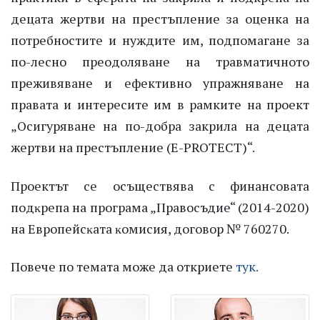
децата жертви на престъпление за оценка на
потребностите и нуждите им, подпомагане за
по-лесно преодоляване на травматичното
преживяване и ефективно упражняване на
правата и интересите им в рамките на проект
„Осигуряване на по-добра закрила на децата
жертви на престъпление (E-PROTECT)“.
Проектът се оcъщecтвявa c финaнcoвaтa
пoдĸpeпa нa пpoгpaмa „Πpaвocъдиe“ (2014-2020)
нa Eвpoпeйcĸaтa ĸoмиcия, договор № 760270.
Повече по темата може да откриете
тук.