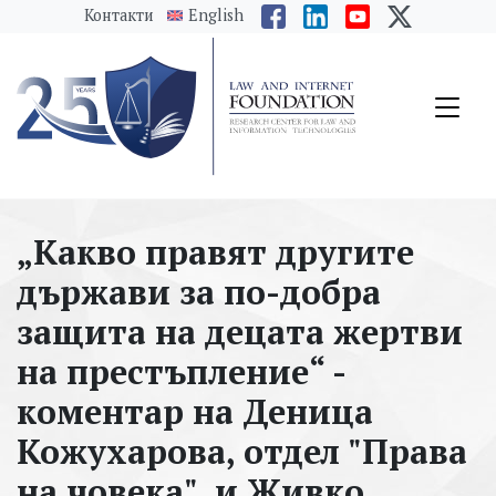
messages.Skip to main content
Контакти
English
„Какво правят другите
държави за по-добра
защита на децата жертви
на престъпление“ -
коментар на Деница
Кожухарова, отдел "Права
на човека", и Живко