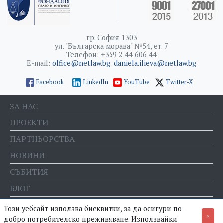
гр. София 1303
ул. "Българска морава" №54, ет. 7
Телефон: +359 2 44 606 44
E-mail:
office@netlaw.bg
;
daniela.ilieva@netlaw.bg
Facebook
LinkedIn
YouTube
Twitter-X
ЗА НАС
ПРОЕКТИ
ПАРТНЬОРСТВА
НОВИНИ
СЪБИТИЯ
БЛОГ
Е-МАГАЗИН
Този уебсайт използва бисквитки, за да осигури по-
×
добро потребителско преживяване. Използвайки