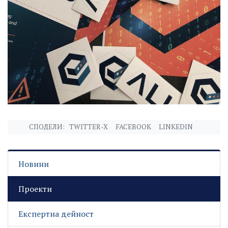
СПОДЕЛИ:
TWITTER-X
FACEBOOK
LINKEDIN
Новини
Проекти
Експертна дейност