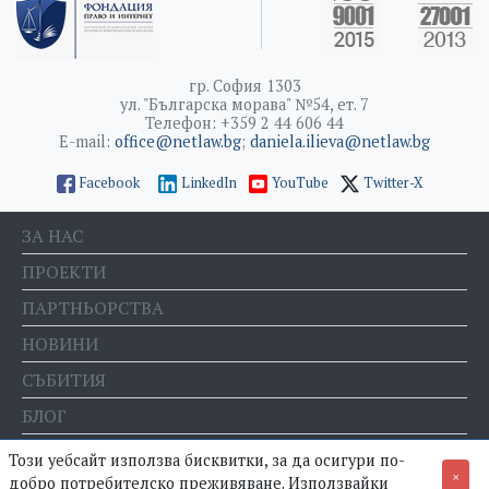
гр. София 1303
ул. "Българска морава" №54, ет. 7
Телефон: +359 2 44 606 44
E-mail:
office@netlaw.bg
;
daniela.ilieva@netlaw.bg
Facebook
LinkedIn
YouTube
Twitter-X
ЗА НАС
ПРОЕКТИ
ПАРТНЬОРСТВА
НОВИНИ
СЪБИТИЯ
БЛОГ
Е-МАГАЗИН
Този уебсайт използва бисквитки, за да осигури по-
×
добро потребителско преживяване. Използвайки