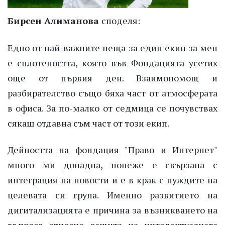
Бирсен Алиманова
споделя
:
Едно от най-важните неща за един екип за мен
е сплотеността, която във Фондацията усетих
още от първия ден. Взаимопомощ и
разбирателство също бяха част от атмосферата
в офиса. За по-малко от седмица се почувствах
сякаш отдавна съм част от този екип.
Дейността на фондация "Право и Интернет"
много ми допадна, понеже е свързана с
интеграция на новости и е в крак с нуждите на
целевата си група. Именно развитието на
дигитализацията е причина за възникването на