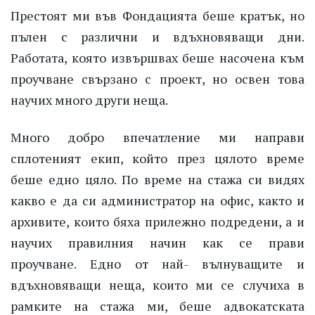
Престоят ми във Фондацията беше кратък, но
пълен с различни и вдъхновяващи дни.
Работата, която извършвах беше насочена към
проучване свързано с проект, но освен това
научих много други неща.
Много добро впечатление ми направи
сплотеният екип, който през цялото време
беше едно цяло. По време на стажа си видях
какво е да си администратор на офис, както и
архивите, които бяха прилежно подредени, а и
научих правилния начин как се прави
проучване. Едно от най- вълнуващите и
вдъхновяващи неща, които ми се случиха в
рамките на стажа ми, беше адвокатската