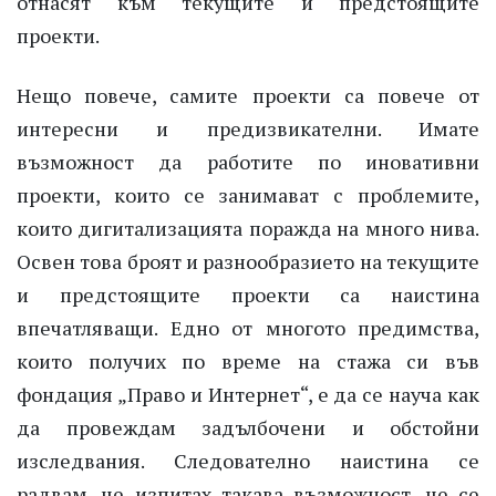
отнасят към текущите и предстоящите
проекти.
Нещо повече, самите проекти са повече от
интересни и предизвикателни. Имате
възможност да работите по иновативни
проекти, които се занимават с проблемите,
които дигитализацията поражда на много нива.
Освен това броят и разнообразието на текущите
и предстоящите проекти са наистина
впечатляващи. Едно от многото предимства,
които получих по време на стажа си във
фондация „Право и Интернет“, е да се науча как
да провеждам задълбочени и обстойни
изследвания. Следователно наистина се
радвам, че изпитах такава възможност, че се