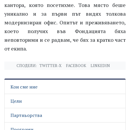
кантора, която посетихме. Това място беше
уникално и за първи път видях толкова
модернизиран офис. Опитът и преживяването,
което получих във Фондацията бяха
неповторими и се радвам, че бях за кратко част
от екипа.
СПОДЕЛИ:
TWITTER-X
FACEBOOK
LINKEDIN
Кои сме ние
Цели
Партньорства
Програми