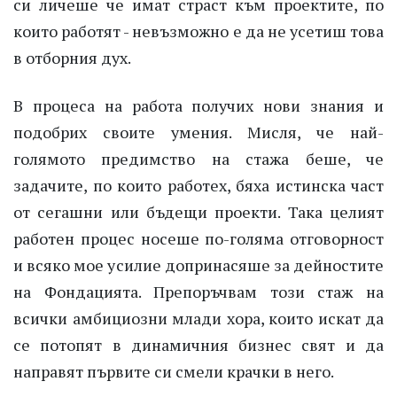
си личеше че имат страст към проектите, по
които работят - невъзможно е да не усетиш това
в отборния дух.
В процеса на работа получих нови знания и
подобрих своите умения. Мисля, че най-
голямото предимство на стажа беше, че
задачите, по които работех, бяха истинска част
от сегашни или бъдещи проекти. Така целият
работен процес носеше по-голяма отговорност
и всяко мое усилие допринасяше за дейностите
на Фондацията. Препоръчвам този стаж на
всички амбициозни млади хора, които искат да
се потопят в динамичния бизнес свят и да
направят първите си смели крачки в него.