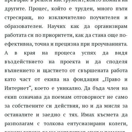
другите. Процес, който е труден, много пъти
стресиращ, но изключително поучителен и
образователен. Научих как да организирам
работата си по приоритети, как да стана още по-
ефективна, точна и прецизна при проучванията.
А в края на процеса успях да видя
въздействието на проекта и да споделя
вълнението и щастието от свършената работа
като част от екипа на фондация „Право и
Интернет“, което е уникално. Да бъда член на
екип означава да поемам отговорност не само
за собствените си действия, но и да мисля за
останалите и заедно с тях. Имах късмета да
разполагам с толкова ентусиазирани колеги,
винаги готови да ме напътстват, учат и помагат.