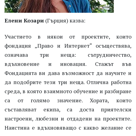
Елени Козари
(Гърция) казва:
Участието в някои от проектите, които
фондация „Право и Интернет“ осъществява,
означава три неща: сътрудничество,
вдъхновение и иновация. Стажът във
Фондацията ви дава възможност да научите и
да подобрите тези три неща. Отлична работна
среда, в която взаимното обучение и разбиране
са от голямо значение. Хората, които
съставляват екипа, са доста приятелски
настроени, любезни и отдадени на проектите.
Наистина е вдъхновяващо с какво желание се