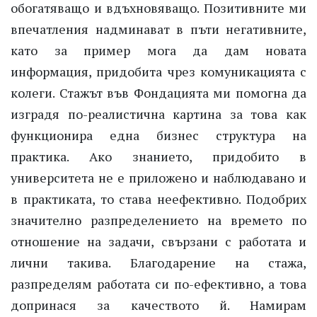
обогатяващо и вдъхновяващо. Позитивните ми
впечатления надминават в пъти негативните,
като за пример мога да дам новата
информация, придобита чрез комуникацията с
колеги. Стажът във Фондацията ми помогна да
изградя по-реалистична картина за това как
функционира една бизнес структура на
практика. Ако знанието, придобито в
университета не е приложено и наблюдавано и
в практиката, то става неефективно. Подобрих
значително разпределението на времето по
отношение на задачи, свързани с работата и
лични такива. Благодарение на стажа,
разпределям работата си по-ефективно, а това
допринася за качеството й. Намирам