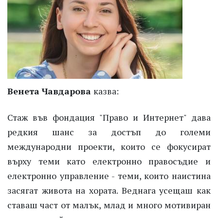
Венета Чавдарова
казва
:
Стаж във фондация "Право и Интернет" дава
редкия шанс за достъп до големи
международни проекти, които се фокусират
върху теми като електронно правосъдие и
електронно управление - теми, които наистина
засягат живота на хората. Веднага усещаш как
ставаш част от малък, млад и много мотивиран