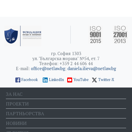
гр. София 1303
ул. "Българска морава" №54, ет. 7
Телефон: +359 2 44 606 44
E-mail:
office@netlaw.bg
;
daniela.ilieva@netlaw.bg
Facebook
LinkedIn
YouTube
Twitter-X
ЗА НАС
ПРОЕКТИ
ПАРТНЬОРСТВА
НОВИНИ