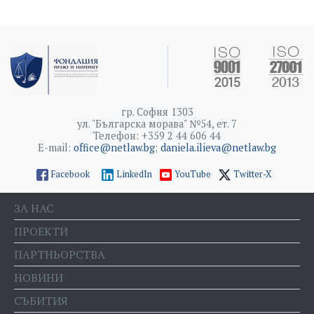
гр. София 1303
ул. "Българска морава" №54, ет. 7
Телефон: +359 2 44 606 44
E-mail:
office@netlaw.bg
;
daniela.ilieva@netlaw.bg
Facebook
LinkedIn
YouTube
Twitter-X
ЗА НАС
ПРОЕКТИ
ПАРТНЬОРСТВА
НОВИНИ
СЪБИТИЯ