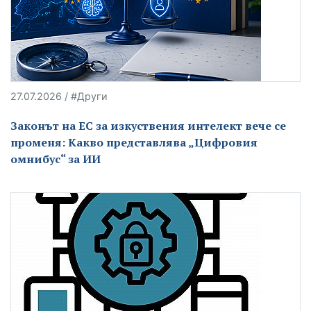
27.07.2026 / #Други
Законът на ЕС за изкуствения интелект вече се
променя: Какво представлява „Цифровия
омнибус“ за ИИ