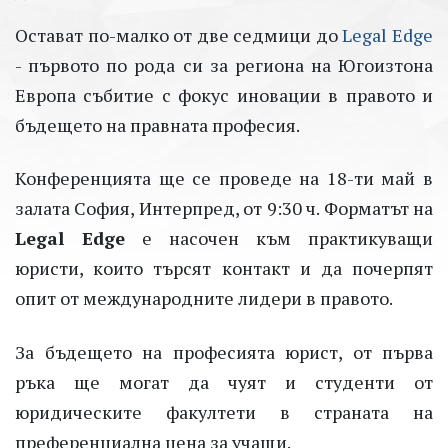
Остават по-малко от две седмици до
Legal Edge
- първото по рода си за региона на Югоизтона
Европа събитие с фокус иновации в правото и
бъдещето на правната професия.
Конференцията ще се проведе на 18-ти май в
залата София, Интерпред, от 9:30 ч. Форматът на
Legal Edge
е насочен към практикуващи
юристи, които търсят контакт и да почерпят
опит от международните лидери в правото.
За бъдещето на професията юрист, от първа
ръка ще могат да чуят и студенти от
юридическите факултети в страната на
преференциална цена за учащи.