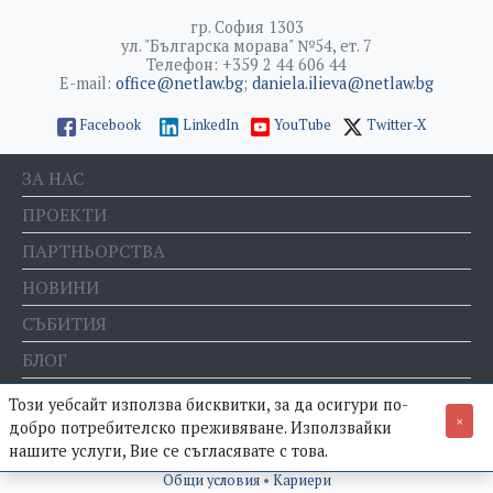
гр. София 1303
ул. "Българска морава" №54, ет. 7
Телефон: +359 2 44 606 44
E-mail:
office@netlaw.bg
;
daniela.ilieva@netlaw.bg
Facebook
LinkedIn
YouTube
Twitter-X
ЗА НАС
ПРОЕКТИ
ПАРТНЬОРСТВА
НОВИНИ
СЪБИТИЯ
БЛОГ
Е-МАГАЗИН
Този уебсайт използва бисквитки, за да осигури по-
×
добро потребителско преживяване. Използвайки
нашите услуги, Вие се съгласявате с това.
© Фондация "Право и интернет" •
Политика за поверителност
•
Общи условия
•
Кариери