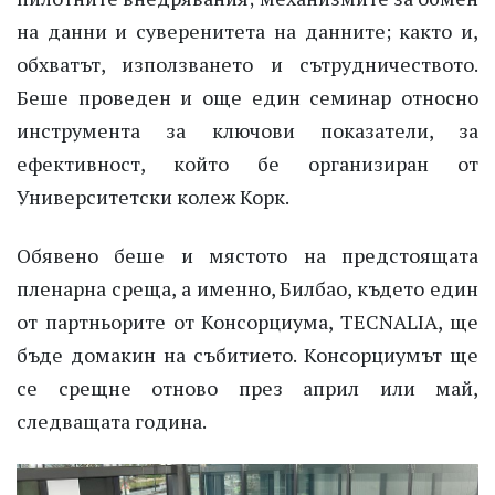
на
данни
и
суверенитета
на
данните
;
както
и,
обхватът
,
използването
и
сътрудничеството
.
Беше
проведен
и
още
един
семинар
относно
инструмента
за
ключови
показатели
,
за
ефективност
,
който
бе
организиран
от
Университетски
колеж
Корк
.
Обявено
беше
и
мястото
на
предстоящата
пленарна
среща
, а
именно
,
Билбао
,
където
един
от
партньорите
от
Консорциума
, TECNALIA,
ще
бъде
домакин
на
събитието
.
Консорциумът
ще
се
срещне
отново
през
април
или
май
,
следващата
година
.