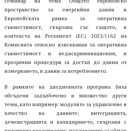
семинар
на
тема
Общото
европейско
пространство
за
енергийни
данни
и
Европейската
рамка
за
оперативна
съвместимост
,
свързана
със
същото
, в
контекста
на
Регламент
(ЕС) 2023/1162
на
Комисията
относно
изисквания
за
оперативна
съвместимост
и
недискриминационни
, и
прозрачни
процедури
за
достъп
до
данни
от
измерването
, и
данни
за
потреблението
.
В
рамките
на
двудневната
програма
бяха
обсъдени
задълбочено
и
множество
други
теми
,
като
например
:
модулите
за
управление
и
качество
на
данните
;
интеграцията
,
демонстрацията
и
валидирането
,
свързани
с
пилотните
внедрявания
;
механизмите
за
обмен