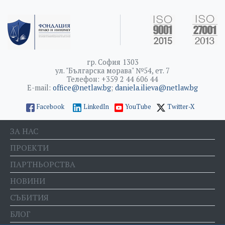
гр. София 1303
ул. "Българска морава" №54, ет. 7
Телефон: +359 2 44 606 44
E-mail:
office@netlaw.bg
;
daniela.ilieva@netlaw.bg
Facebook
LinkedIn
YouTube
Twitter-X
ЗА НАС
ПРОЕКТИ
ПАРТНЬОРСТВА
НОВИНИ
СЪБИТИЯ
БЛОГ