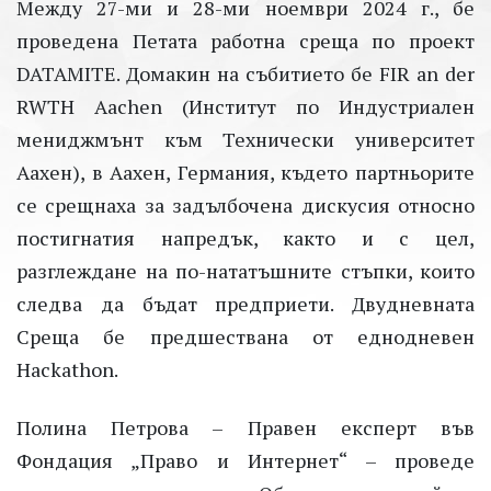
Между
27-ми и 28-ми
ноември
2024 г.,
бе
проведена
Петата
работна
среща
по
проект
DATAMITE.
Домакин
на
събитието
бе
FIR an der
RWTH Aachen (
Институт
по
Индустриален
мениджмънт
към
Технически
университет
Аахен
), в
Аахен
,
Германия
,
където
партньорите
се
срещнаха
за
задълбочена
дискусия
относно
постигнатия
напредък
,
както
и с
цел
,
разглеждане
на
по-нататъшните
стъпки
,
които
следва
да
бъдат
предприети
.
Двудневната
Среща
бе
предшествана
от
еднодневен
Hackathon.
Полина
Петрова
–
Правен
експерт
във
Фондация
„
Право
и
Интернет
“
–
проведе