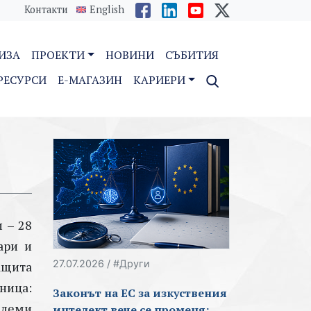
Контакти
English
ИЗА
ПРОЕКТИ
НОВИНИ
СЪБИТИЯ
РЕСУРСИ
E-МАГАЗИН
КАРИЕРИ
 – 28
ари и
27.07.2026 / #Други
защита
ница:
Законът на ЕС за изкуствения
блеми
интелект вече се променя: