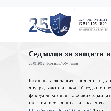
messages.Skip to main content
Седмица за защита 
23.01.2012
/ Новини /
Обучения
Комисията за защита на личните дан
януари, както и своя 10 годишен 
февруари. Комисията обяви седмицата 
на личните данни и по този по
http://www.cpdp.bg/10-godini/
. Тази с