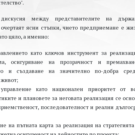
телство".
дискусия между представителите на държа
очертаят ясни стъпки, чието предприемане е жи
то цяло, а именно:
равлението като ключов инструмент за реализац
ма, осигуряване на прозрачност и премахва
кто и създаване на значително по-добра сре
 живот;
 управление като национален приоритет от в
тиките и плановете за неговата реализация се осно
 приемственост, последователност и реални дългос
не на пътната карта за реализация на стратегията 
жетна осигуреност на дейностите по проекта;