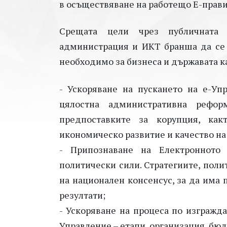
в осъществяване на работещо Е-прави
Срещата цели чрез публичната 
администрация и ИКТ бранша да се 
необходимо за бизнеса и държавата ка
- Ускоряване на пускането на е-Уп
цялостна административна рефор
предпоставките за корупция, ка
икономическо развитие и качество на
- Припознаване на Електронното
политически сили. Стратегиите, поли
на национален консенсус, за да има
резултати;
- Ускоряване на процеса по изгражда
Управление – етапи, организация, бюд