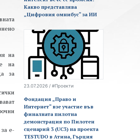
Какво представлява
„Цифровия омнибус“ за ИИ
вната
знено
ия на
не на
да за
23.07.2026 / #Проекти
сички
Фондация „Право и
вават
Интернет“ взе участие във
рочни
финалната пилотна
демонстрация по Пилотен
сценарий 3 (UC3) на проекта
за е-
TESTUDO в Атина, Гърция