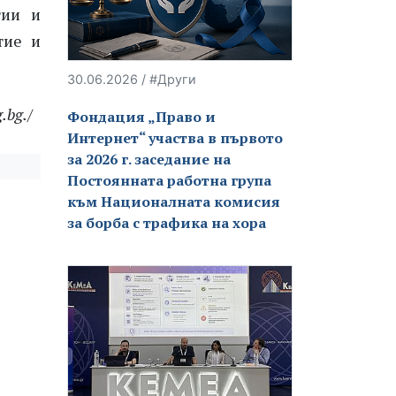
гии и
тие и
30.06.2026 / #Други
.b
g./
Фондация „Право и
Интернет“ участва в първото
за 2026 г. заседание на
Постоянната работна група
към Националната комисия
за борба с трафика на хора