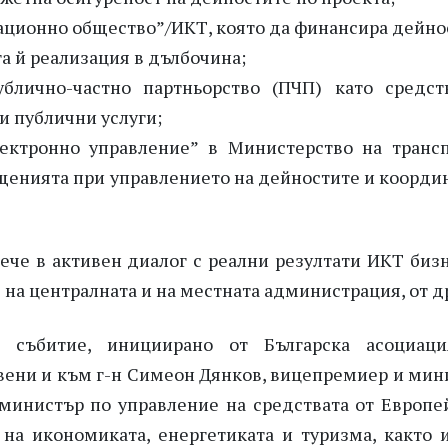
ационно общество”/ИКТ, която да финансира дейно
та й реализация в дълбочина;
блично-частно партньорство (ПЧП) като средст
и публични услуги;
ектронно управление” в Министерство на трансп
енията при управлението на дейностите и коорди
ече в активен диалог с реални резултати ИКТ бизн
е на централната и на местната администрация, от д
о събитие, инициирано от Българска асоциац
вени и към г-н Симеон Дянков, вицепремиер и мин
 министър по управление на средствата от Европе
 на икономиката, енергетиката и туризма, както 