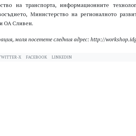
ство на транспорта, информационните техноло
восъдието, Министерство на регионалното разви
и ОА Сливен.
ия, моля посетете следния адрес: http://workshop.idg
TWITTER-X
FACEBOOK
LINKEDIN