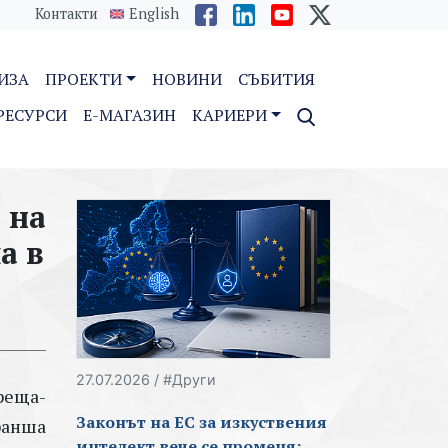
Контакти
English
ИЗА
ПРОЕКТИ
НОВИНИ
СЪБИТИЯ
РЕСУРСИ
E-МАГАЗИН
КАРИЕРИ
 на
а в
27.07.2026 / #Други
реща-
Законът на ЕС за изкуствения
бранша
интелект вече се променя: