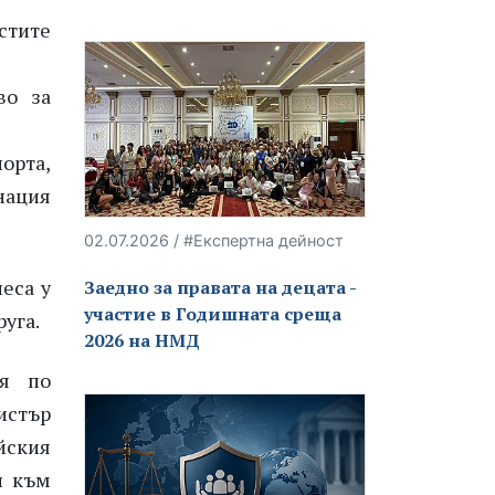
стите
во за
орта,
нация
02.07.2026 / #Експертна дейност
еса у
Заедно за правата на децата -
участие в Годишната среща
руга.
2026 на НМД
ия по
истър
йския
и към