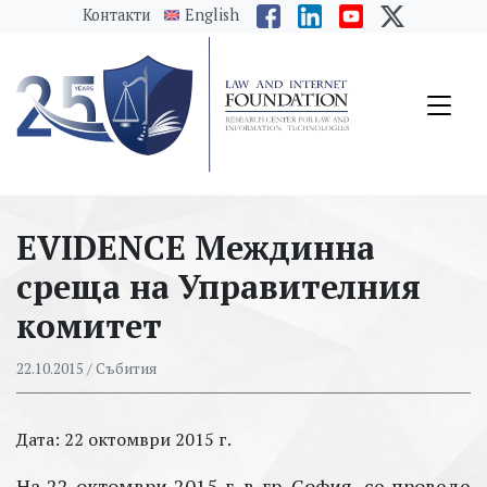
messages.Skip to main content
Контакти
English
EVIDENCE Междинна
среща на Управителния
комитет
22.10.2015
/ Събития
Дата: 22 октомври 2015 г.
На 22
октомври 2015 г. в
гр. София,
се проведе