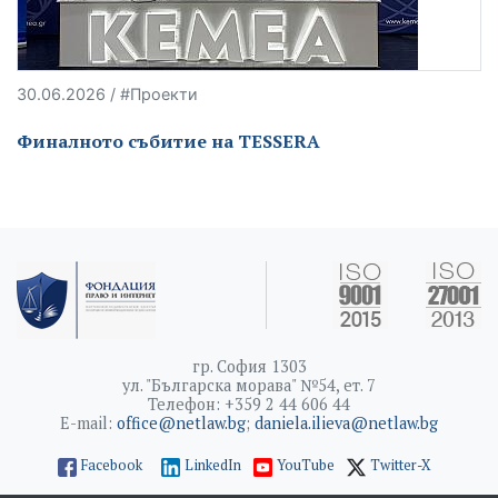
30.06.2026 / #Проекти
Финалното събитие на TESSERA
гр. София 1303
ул. "Българска морава" №54, ет. 7
Телефон: +359 2 44 606 44
E-mail:
office@netlaw.bg
;
daniela.ilieva@netlaw.bg
Facebook
LinkedIn
YouTube
Twitter-X