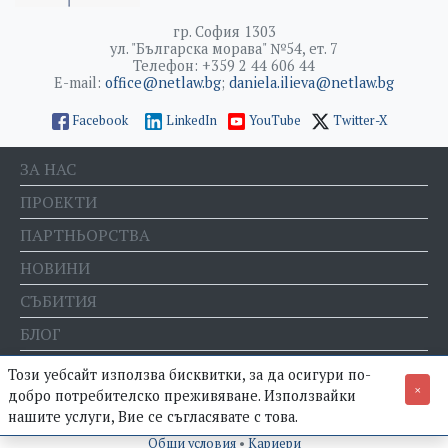
гр. София 1303
ул. "Българска морава" №54, ет. 7
Телефон: +359 2 44 606 44
E-mail:
office@netlaw.bg
;
daniela.ilieva@netlaw.bg
Facebook
LinkedIn
YouTube
Twitter-X
ЗА НАС
ПРОЕКТИ
ПАРТНЬОРСТВА
НОВИНИ
СЪБИТИЯ
БЛОГ
Е-МАГАЗИН
Този уебсайт използва бисквитки, за да осигури по-
×
добро потребителско преживяване. Използвайки
нашите услуги, Вие се съгласявате с това.
© Фондация "Право и интернет" •
Политика за поверителност
•
Общи условия
•
Кариери