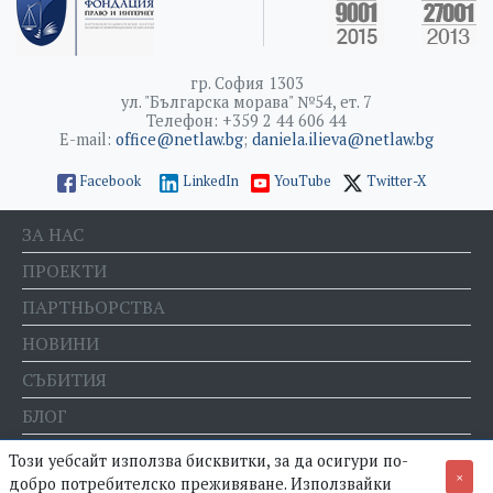
гр. София 1303
ул. "Българска морава" №54, ет. 7
Телефон: +359 2 44 606 44
E-mail:
office@netlaw.bg
;
daniela.ilieva@netlaw.bg
Facebook
LinkedIn
YouTube
Twitter-X
ЗА НАС
ПРОЕКТИ
ПАРТНЬОРСТВА
НОВИНИ
СЪБИТИЯ
БЛОГ
Е-МАГАЗИН
Този уебсайт използва бисквитки, за да осигури по-
×
добро потребителско преживяване. Използвайки