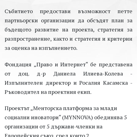
Събитието предостави възможност петте
партньорски организации да обсъдят план за
бъдещото развитие на проекта, стратегия за
разпространение, както и стратегия и критерии
за оценка на изпълнението.
Фондация „Право и Интернет“ бе представена
от доц. д-р Даниела Илиева-Колева -
Изпълнителен директор и Росалия Касамска -
Ръководител на проектния екип.
Проектът „Менторска платформа за млади
социални иноватори“ (MYNNOVA) обединява 5
организации от 5 държави-членки на
Европейския съюз, сред които 2