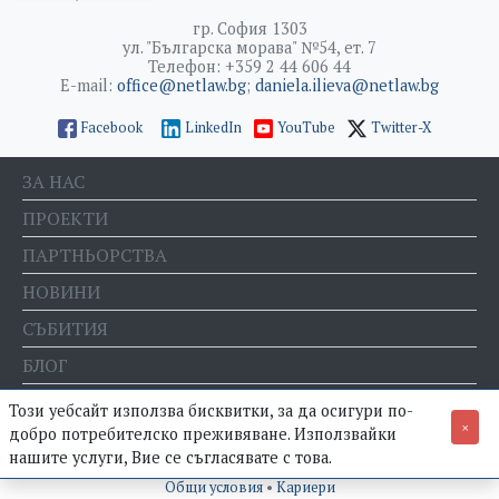
гр. София 1303
ул. "Българска морава" №54, ет. 7
Телефон: +359 2 44 606 44
E-mail:
office@netlaw.bg
;
daniela.ilieva@netlaw.bg
Facebook
LinkedIn
YouTube
Twitter-X
ЗА НАС
ПРОЕКТИ
ПАРТНЬОРСТВА
НОВИНИ
СЪБИТИЯ
БЛОГ
Е-МАГАЗИН
Този уебсайт използва бисквитки, за да осигури по-
×
добро потребителско преживяване. Използвайки
нашите услуги, Вие се съгласявате с това.
© Фондация "Право и интернет" •
Политика за поверителност
•
Общи условия
•
Кариери