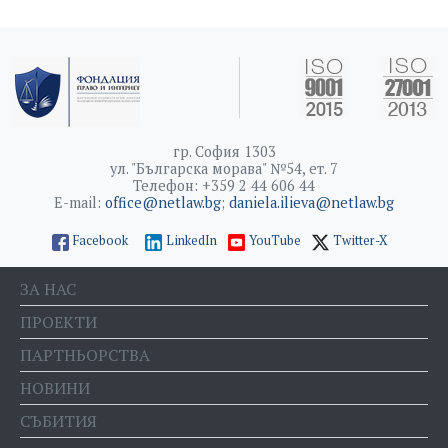
гр. София 1303
ул. "Българска морава" №54, ет. 7
Телефон: +359 2 44 606 44
E-mail:
office@netlaw.bg
;
daniela.ilieva@netlaw.bg
Facebook
LinkedIn
YouTube
Twitter-X
ЗА НАС
ПРОЕКТИ
ПАРТНЬОРСТВА
НОВИНИ
СЪБИТИЯ