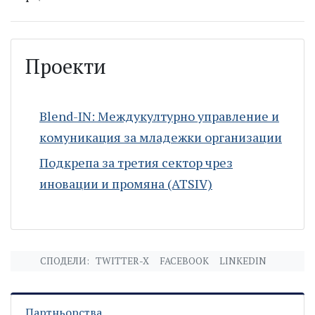
Проекти
Blend-IN: Междукултурно управление и
комуникация за младежки организации
Подкрепа за третия сектор чрез
иновации и промяна (ATSIV)
СПОДЕЛИ:
TWITTER-X
FACEBOOK
LINKEDIN
Партньорства