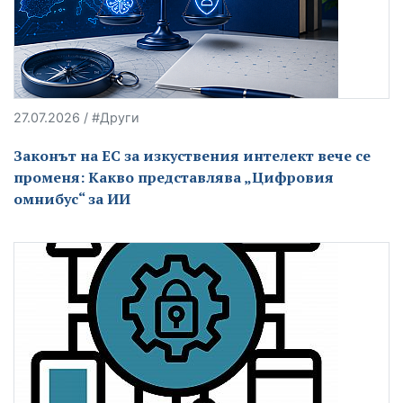
27.07.2026 / #Други
Законът на ЕС за изкуствения интелект вече се
променя: Какво представлява „Цифровия
омнибус“ за ИИ