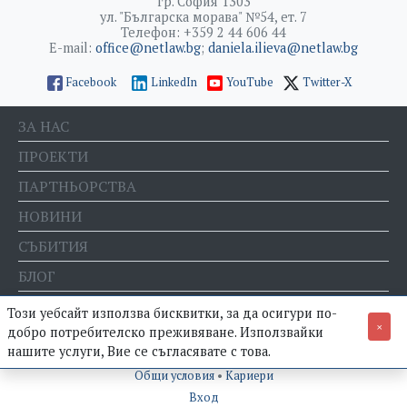
гр. София 1303
ул. "Българска морава" №54, ет. 7
Телефон: +359 2 44 606 44
E-mail:
office@netlaw.bg
;
daniela.ilieva@netlaw.bg
Facebook
LinkedIn
YouTube
Twitter-X
ЗА НАС
ПРОЕКТИ
ПАРТНЬОРСТВА
НОВИНИ
СЪБИТИЯ
БЛОГ
Е-МАГАЗИН
Този уебсайт използва бисквитки, за да осигури по-
×
добро потребителско преживяване. Използвайки
нашите услуги, Вие се съгласявате с това.
© Фондация "Право и интернет" •
Политика за поверителност
•
Общи условия
•
Кариери
Вход