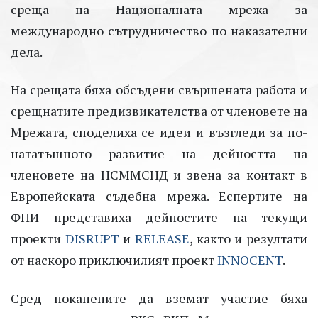
среща на Националната мрежа за
международно сътрудничество по наказателни
дела.
На срещата бяха обсъдени свършената работа и
срещнатите предизвикателства от членовете на
Мрежата, споделиха се идеи и възгледи за по-
нататъшното развитие на дейността на
членовете на НСММСНД и звена за контакт в
Европейската съдебна мрежа. Еспертите на
ФПИ представиха дейностите на текущи
проекти
DISRUPT
и
RELEASE
, както и резултати
от наскоро приключилият проект
INNOCENT
.
Сред поканените да вземат участие бяха