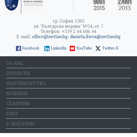
гр. София 1303
ул. "Българска морава" №54, ет. 7
Телефон: +359 2 44 606 44
E-mail:
office@netlaw.bg
;
daniela.ilieva@netlaw.bg
Facebook
LinkedIn
YouTube
Twitter-X
ЗА НАС
ПРОЕКТИ
ПАРТНЬОРСТВА
НОВИНИ
СЪБИТИЯ
БЛОГ
Е-МАГАЗИН