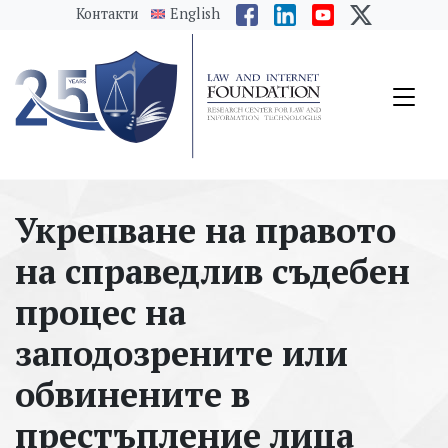
messages.Skip to main content
Контакти
English
Укрепване на правото
на справедлив съдебен
процес на
заподозрените или
обвинените в
престъплениe лица