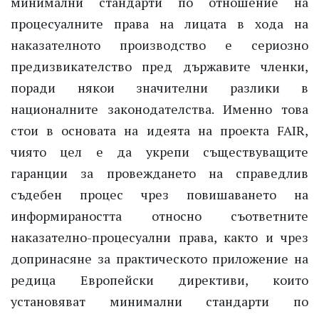
минимални стандарти по отношение на
процесуалните права на лицата в хода на
наказателното производство е сериозно
предизвикателство пред държавите членки,
поради някои значителни разлики в
националните законодателства.
Именно това
стои
в основата на идеята на проекта
FAIR
,
чиято цел е да
укрепи съществуващите
гаранции за
провеждането на справедлив
съдебен процес чрез
повишаването на
информираността относно съответните
наказателно-процесуални
права, както и
чрез
допринасяне
за практическ
ото
приложение
на
редица
Е
вропейски
д
ирективи, които
установяват минимални стандарти по