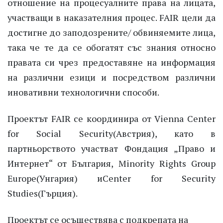
отношение на процесуалните права на л
ицата,
участващи в наказателния процес.
FAIR
цели да
достигне до
заподозрените/ обвиняемите лица,
така че те д
а се обогатят със знания
относно
правата си
чрез
предоставяне на информация
на различни езици и посредством различни
иновативни технологични
способи.
Проектът
FAIR
се координира от
Vienna
Center
for
Social
Security
(
Австрия
)
, като в
партньорството
участват
Фондация „Право и
Интернет“ от България,
Minority
Rights
Group
Europe
(
Унгария
)
и
Center
for
Security
Studies
(
Гърция
)
.
Проектът се осъществява с подкрепата на