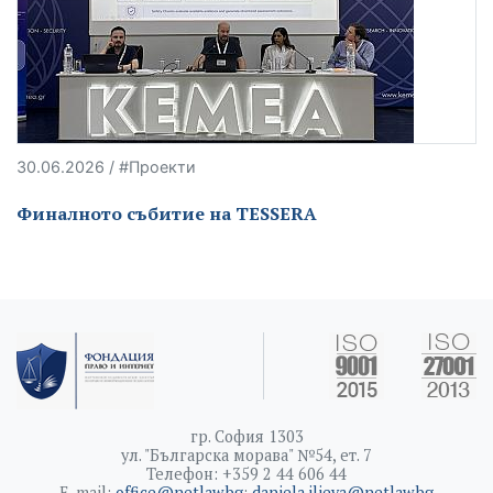
30.06.2026 / #Проекти
Финалното събитие на TESSERA
гр. София 1303
ул. "Българска морава" №54, ет. 7
Телефон: +359 2 44 606 44
E-mail:
office@netlaw.bg
;
daniela.ilieva@netlaw.bg