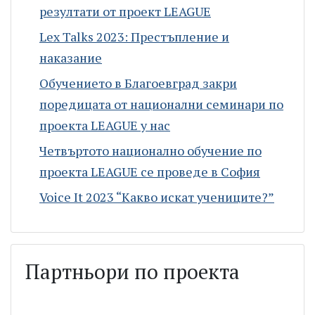
резултати от проект LEAGUE
Lex Talks 2023: Престъпление и
наказание
Обучението в Благоевград закри
поредицата от национални семинари по
проекта LEAGUE у нас
Четвъртото национално обучение по
проекта LEAGUE се проведе в София
Voice It 2023 “Какво искат учениците?”
Партньори по проекта