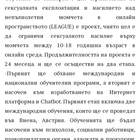
сексуалната експлоатация и насилието над
непълнолетни момчета в онлайн
пространството (LEAGUE) е проект, чиято цел е
да ограничи сексуалното насилие върху
момчета между 10-18 годишна възраст в
онлайн среда. Продължителността на проекта е
24 месеца. и ще се осъществи на два етапа.
-Първият ще обхване международни и
национални обучителни програми, а вторият е
насочен към изработването на Интернет
платформа и Chatbot. Първият етап включва две
международни обучения, които ще се проведат
във Виена, Австрия. Обученията ще бъдат
насочени към психолози, социални работници,
правоприлагащи органи, адвокати и прокурори.