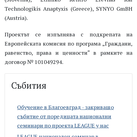
Technologikis Anaptyxis (Greece), SYNYO GmBH
(Austria).
Проектът се изпълнява с подкрепата на
Европейската комисия по програма „Граждани,
равенство, права и ценности“ в рамките на
договор № 101049294.
Събития
Обучение в Благоевград - закриващо
събитие от поредицата национални
семинари по проекта LEAGUE у нас
LEAGUE национален семинар в