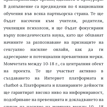
В допълнение са предвидени по 4 национални
обучения във всяка партньорска страна. Те ще
бъдат насочени към учители, родители,
училищни психолози, и ще бъдат фокусирани
върху поведенческата наука, като ще обхванат
начините за разпознаване на признаците на
сексуално насилие онлайн, как да ги
адресираме и потенциални превантивни мерки.
Момчетата между 10-18 г., са централния обект
на проекта. Те ще участват активно в
създаването на Интернет платформата и
chatbot-а. Платформата и планираните дейности
ще гарантират високо ниво на информираност,
подобряване на превенцията и докладването на
случаи на насилие на момчета между 10 - 18