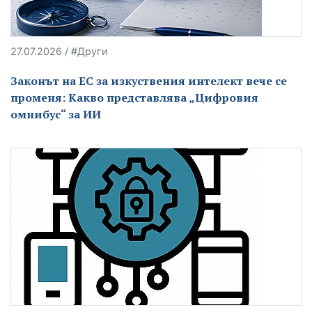
27.07.2026 / #Други
Законът на ЕС за изкуствения интелект вече се
променя: Какво представлява „Цифровия
омнибус“ за ИИ