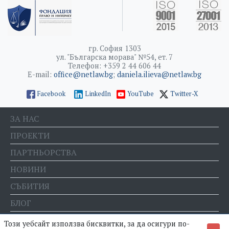
гр. София 1303
ул. "Българска морава" №54, ет. 7
Телефон: +359 2 44 606 44
E-mail:
office@netlaw.bg
;
daniela.ilieva@netlaw.bg
Facebook
LinkedIn
YouTube
Twitter-X
ЗА НАС
ПРОЕКТИ
ПАРТНЬОРСТВА
НОВИНИ
СЪБИТИЯ
БЛОГ
Е-МАГАЗИН
Този уебсайт използва бисквитки, за да осигури по-