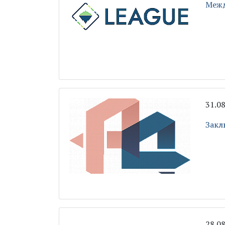
Межд
31.0
Закл
28.0