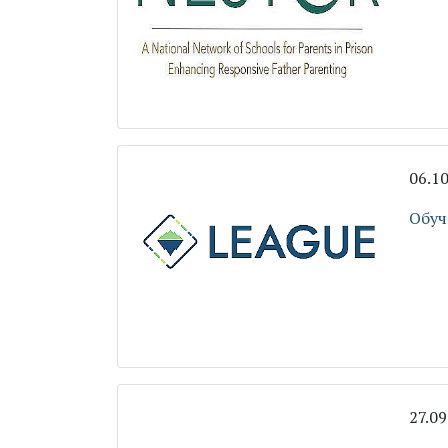
06.1
Обуч
27.0