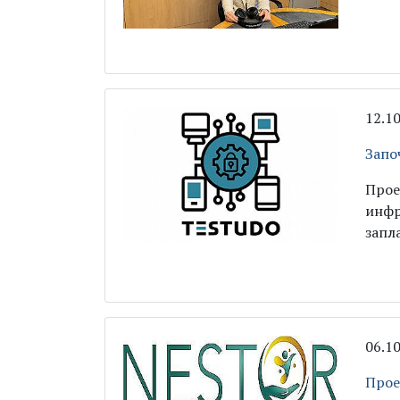
12.1
Запо
Прое
инфр
запл
06.1
Прое