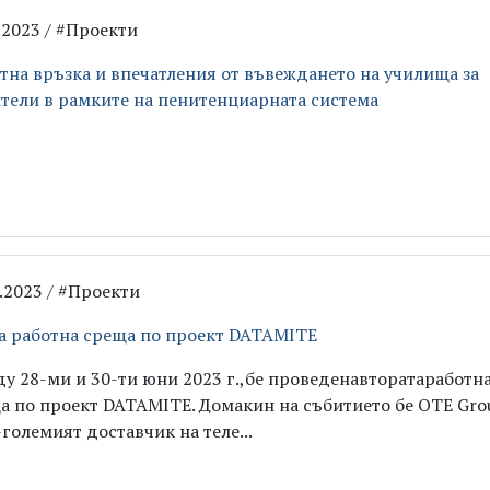
7.2023 / #Проекти
тна връзка и впечатления от въвеждането на училища за
тели в рамките на пенитенциарната система
7.2023 / #Проекти
а работна среща по проект DATAMITE
у 28-ми и 30-ти юни 2023 г.,бе проведенавторатаработн
а по проект DATAMITE. Домакин на събитието бе OTE Gro
-големият доставчик на теле...