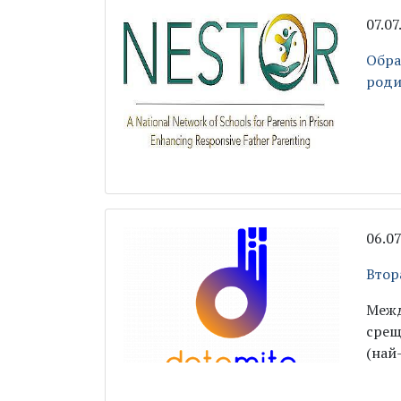
07.0
Обра
роди
06.0
Втор
Межд
срещ
(най