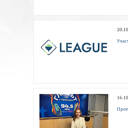
20.1
Учас
16.1
Прое