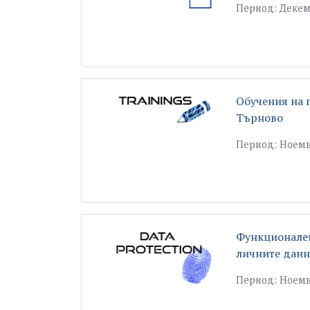
Период: Декем
Обучения на 
Търново
Период: Ноемв
Функционален
личните дан
Период: Ноемвр