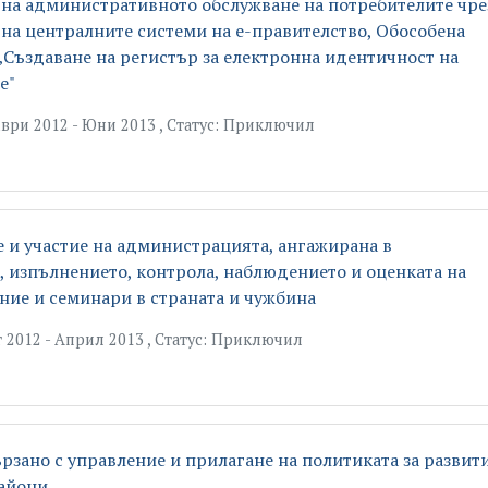
на административното обслужване на потребителите чре
на централните системи на е-правителство, Oбособена
„Създаване на регистър за електронна идентичност на
е"
ри 2012 - Юни 2013 , Статус: Приключил
 и участие на администрацията, ангажирана в
, изпълнението, контрола, наблюдението и оценката на
ение и семинари в страната и чужбина
 2012 - Април 2013 , Статус: Приключил
рзано с управление и прилагане на политиката за развит
райони