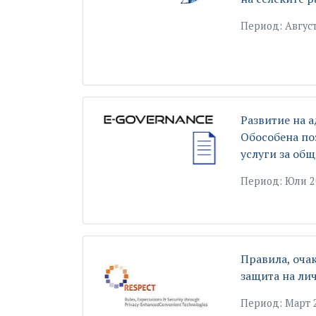
Период: Август
Развитие на 
Обособена по
услуги за об
Период: Юли 2
Правила, оча
защита на ли
Период: Март 2