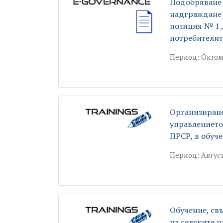
Подобряване 
надграждане 
позиция № 1 
потребителит
Период: Октомв
Организиране
управлението
ПРСР, в обуч
Период: Август
Обучение, свъ
на селските 